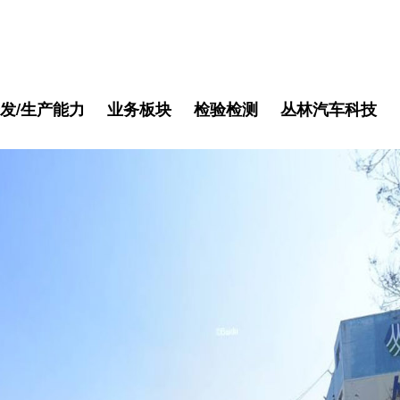
发/生产能力
业务板块
检验检测
丛林汽车科技